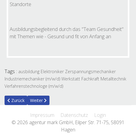
Standorte
Ausbildungsbegleitend durch das "Team Gesundheit"
mit Themen wie - Gesund und fit von Anfang an
Tags :
ausbildung
Elektroniker
Zerspannungsmechaniker
Industriemechaniker (m/w/d)
Werkstatt
Fachkraft Metalltechnik
Verfahrenstechnologe (m/w/d)
Vorheriger Beitrag: Dachdecker-Innung Hagen
Nächster Beitrag: Diakonie Mark-Ruhr gGmbH
Zurück
Weiter
Impressum
Datenschutz
Login
© 2026 agentur mark GmbH, Eilper Str. 71-75, 58091
Hagen