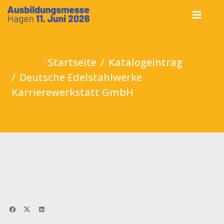
Startseite
Katalogeintrag
Deutsche Edelstahlwerke
Karrierewerkstatt GmbH