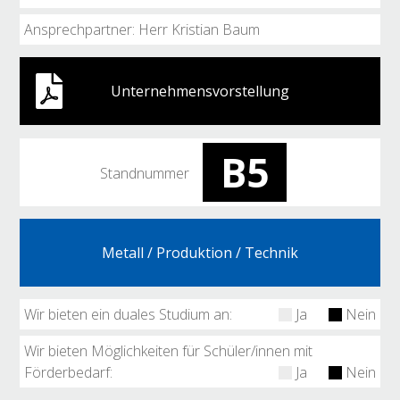
Ansprechpartner: Herr Kristian Baum
Unternehmensvorstellung
B5
Standnummer
Metall / Produktion / Technik
Wir bieten ein duales Studium an:
Ja
Nein
Wir bieten Möglichkeiten für Schüler/innen mit
Förderbedarf:
Ja
Nein