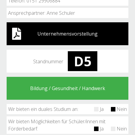
Telefon: 0151 29906884
Ansprechpartner: Anne Schuler
Unternehmensvorstellung
D5
Standnummer
Bildung / Gesundheit / Handwerk
Wir bieten ein duales Studium an:
Ja
Nein
Wir bieten Möglichkeiten für Schüler/innen mit
Förderbedarf:
Ja
Nein