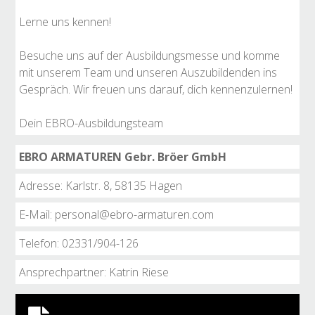
Lerne uns kennen!
Besuche uns auf der Ausbildungsmesse und komme
mit unserem Team und unseren Auszubildenden ins
Gespräch. Wir freuen uns darauf, dich kennenzulernen!
Dein EBRO-Ausbildungsteam
EBRO ARMATUREN Gebr. Bröer GmbH
Adresse: Karlstr. 8, 58135 Hagen
E-Mail: personal@ebro-armaturen.com
Telefon: 02331/904-126
Ansprechpartner: Katrin Riese