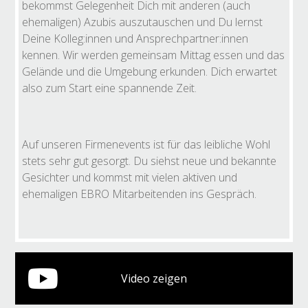
bekommst Gelegenheit Dich mit anderen (auch
ehemaligen) Azubis auszutauschen und Du lernst
Deine Kolleg:innen und Ansprechpartner:innen
kennen. Wir werden gemeinsam Mittag essen und das
Gelände und die Umgebung erkunden. Dich erwartet
also zum Start eine spannende Zeit.
Auf unseren Firmenevents ist für das leibliche Wohl
stets sehr gut gesorgt. Du siehst neue und bekannte
Gesichter und kommst mit vielen aktiven und
ehemaligen EBRO Mitarbeitenden ins Gespräch.
Video zeigen