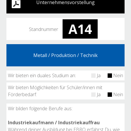
Unternehmensvorstellung
A14
Standnummer
Metall / Produktion / Technik
Wir bieten ein duales Studium an:
Ja
Nein
Wir bieten Möglichkeiten für Schüler/innen mit
Förderbedarf:
Ja
Nein
Wir bilden folgende Berufe aus:
Industriekaufmann / Industriekauffrau
Während deiner Ausbildung bei EBRO erfährst Du, wie