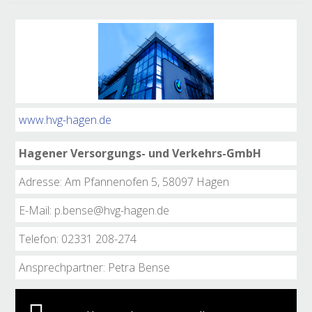
www.hvg-hagen.de
Hagener Versorgungs- und Verkehrs-GmbH
Adresse: Am Pfannenofen 5, 58097 Hagen
E-Mail: p.bense@hvg-hagen.de
Telefon: 02331 208-274
Ansprechpartner: Petra Bense