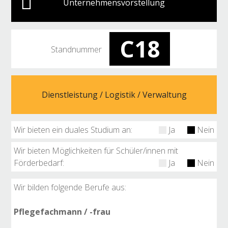
Unternehmensvorstellung
C18
Standnummer
Dienstleistung / Logistik / Verwaltung
Wir bieten ein duales Studium an:
Ja
Nein
Wir bieten Möglichkeiten für Schüler/innen mit
Förderbedarf:
Ja
Nein
Wir bilden folgende Berufe aus:
Pflegefachmann / -frau