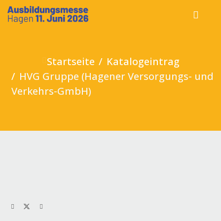
Startseite
Katalogeintrag
HVG Gruppe (Hagener Versorgungs- und
Verkehrs-GmbH)