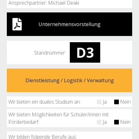
Ansprechpartner: Michael Deaki
Unternehmensvorstellung
D3
Standnummer
Dienstleistung / Logistik / Verwaltung
Wir bieten ein duales Studium an:
Ja
Nein
Wir bieten Möglichkeiten für Schüler/innen mit
Förderbedarf:
Ja
Nein
Wir bilden folgende Berufe aus: