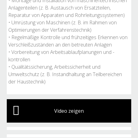
• Montage und Installation von maschinentechnischen
Anlagenteilen (z. B. Austausch von Ersatzteilen,
Reparatur von Apparaten und Rohrleitungssystemen)
• Umrüstung von Maschinen (z. B. im Rahmen von
Optimierungen der Verfahrenstechnik)
• Regelmäßige Kontrolle und frühzeitiges Erkennen von
Verschleißzuständen an den betreuten Anlagen
• Vorbereitung von Arbeitsablaufplanungen und -
kontrollen
• Qualitätssicherung, Arbeitssicherheit und
Umweltschutz (z. B. Instandhaltung an Teilbereichen
der Haustechnik)
Video zeigen